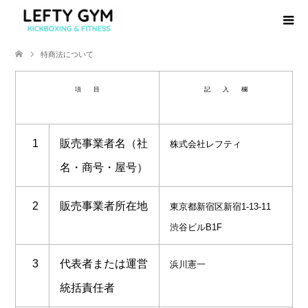
特商法について
項 目
記 入 欄
1
販売事業者名（社
株式会社レフティ
名・商号・屋号）
2
販売事業者所在地
東京都新宿区新宿
1-13-11
渋谷ビル
B1F
3
代表者または運営
浜川憲一
統括責任者