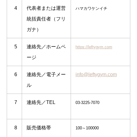
4
代表者または運営
ハマカワケンイチ
統括責任者（フリ
ガナ）
5
連絡先／ホームペ
https://leftygym.com
ージ
6
連絡先／電子メー
info@leftygym.com
ル
7
連絡先／
TEL
03-3225-7070
8
販売価格帯
100
～
100000