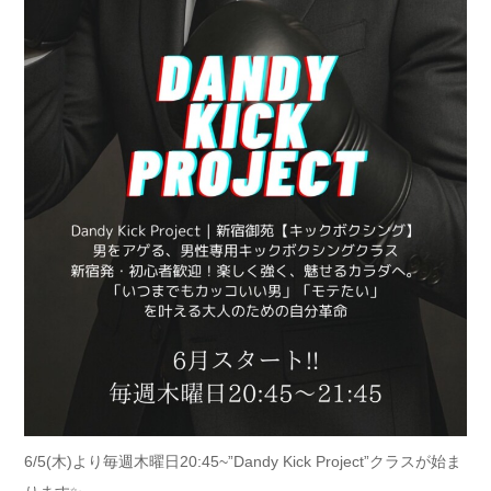
6/5(木)より毎週木曜日20:45~”Dandy Kick Project”クラスが始ま