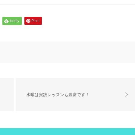
feedly
Pin it
水曜は実践レッスンも豊富です！