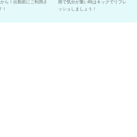
時から！出勤前にご利用さ
雨で気分が重い時はキックでリフレ
す！
ッシュしましょう！