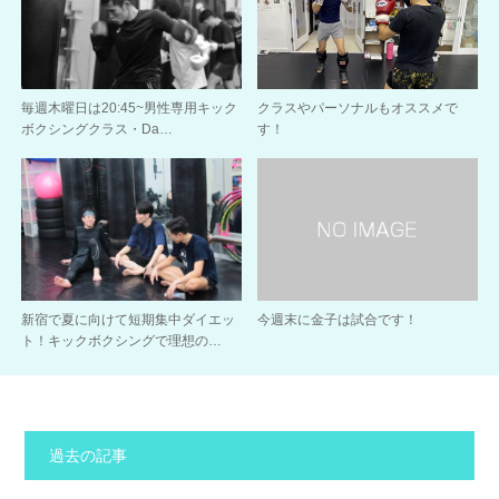
毎週木曜日は20:45~男性専用キック
クラスやパーソナルもオススメで
ボクシングクラス・Da…
す！
新宿で夏に向けて短期集中ダイエッ
今週末に金子は試合です！
ト！キックボクシングで理想の…
過去の記事