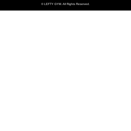
©
LEFTY GYM
. All Rights Reserved.