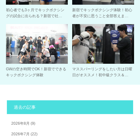
初心者でも3ヶ月でキックボクシン
新宿でキックボクシング体験！初心
グの試合に出られる？新宿で社…
者が不安に思うこと全部答えま…
GWの空き時間でOK！新宿でできる
マススパーリングをしたい方は日曜
キックボクシング体験
日がオススメ！初中級クラス＆…
過去の記事
2026年8月
(9)
2026年7月
(22)