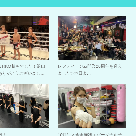
３RKO勝ちでした！沢山
レフティージム開業20周年を迎え
ありがとうございまし…
ました✨本日よ…
日！
10月は入会金無料＋パーソナルチ