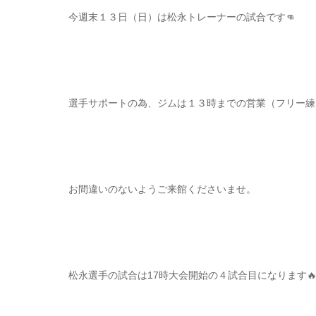
今週末１３日（日）は松永トレーナーの試合です👊
選手サポートの為、ジムは１３時までの営業（フリー練習
お間違いのないようご来館くださいませ。
松永選手の試合は17時大会開始の４試合目になります