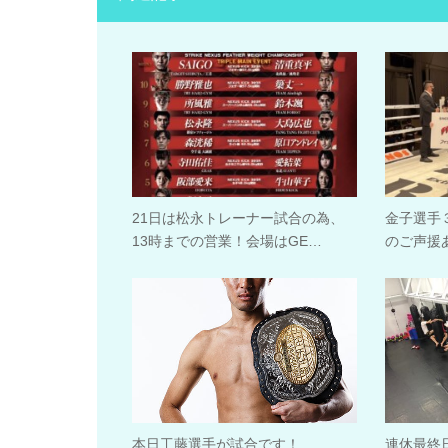
21日は松永トレーナー試合の為、
金子選手
13時までの営業！会場はGE…
のご声援
本日工藤選手が試合です！
連休最終