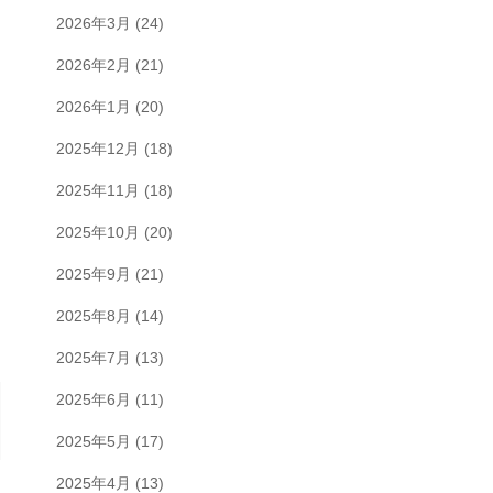
2026年3月
(24)
2026年2月
(21)
2026年1月
(20)
2025年12月
(18)
2025年11月
(18)
2025年10月
(20)
2025年9月
(21)
2025年8月
(14)
2025年7月
(13)
2025年6月
(11)
2025年5月
(17)
2025年4月
(13)