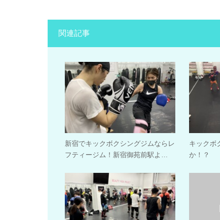
関連記事
新宿でキックボクシングジムならレ
キックボ
フティージム！新宿御苑前駅よ…
か！？