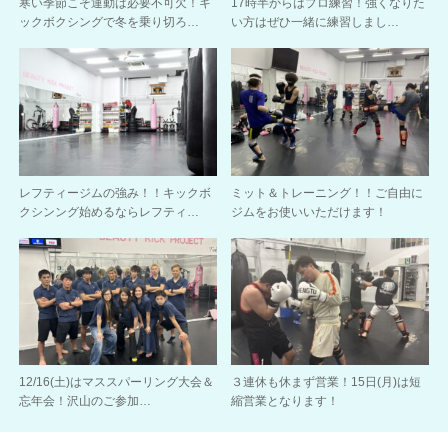
寒い季節こそ運動は必要不可欠！キ
17時半からはプロ練習！強くなりた
ックボクシングで冬を乗り切ろ…
い方はぜひ一緒に練習しまし…
レフティージムの強み！！キックボ
ミット＆トレーニング！！ご自由に
クシンング始めるならレフティ…
ジムをお使いいただけます！
12/16(土)はマススパーリング大会＆
３連休も休まず営業！15日(月)は短
忘年会！沢山のご参加…
縮営業となります！