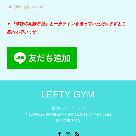
info@leftygym.com
▼『体験の相談希望』と
一言ラインを送っていただけますとご
案内が早いです。
LEFTY GYM
新宿レフティージム
〒160-0022 東京都新宿区新宿1-13-11 シブヤビルB1
03-3225-7070
Facebook
Instagram
RSS