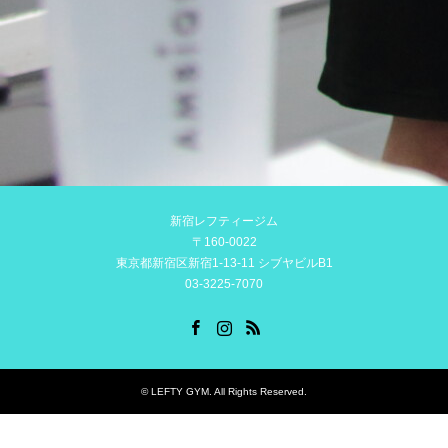
新宿レフティージム
〒160-0022
東京都新宿区新宿1-13-11 シブヤビルB1
03-3225-7070
Facebook
Instagram
RSS
©
LEFTY GYM
. All Rights Reserved.