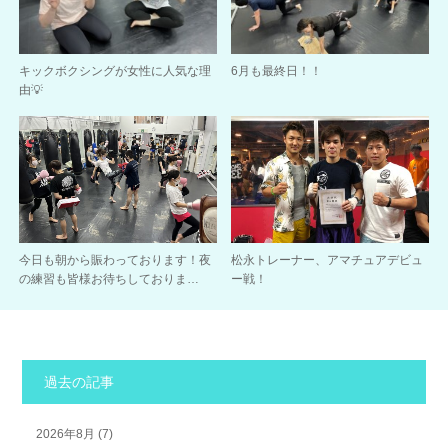
キックボクシングが女性に人気な理
6月も最終日！！
由💡
今日も朝から賑わっております！夜
松永トレーナー、アマチュアデビュ
の練習も皆様お待ちしておりま…
ー戦！
過去の記事
2026年8月
(7)