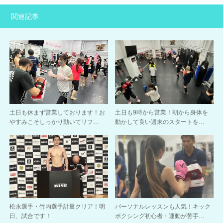
関連記事
土日も休まず営業しております！お
土日も9時から営業！朝から身体を
やすみこそしっかり動いてリフ…
動かして良い週末のスタートを…
松永選手・竹内選手計量クリア！明
パーソナルレッスンも人気！キック
日、試合です！
ボクシング初心者・運動が苦手…