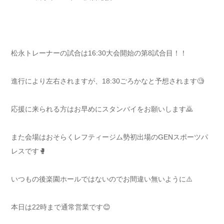
松永トレーナーの試合は16:30大会開始の第8試合目！！
進行により左右されますが、18:30ごろかなと予想されます🧐
応援に来られる方はお早めにスタンバイをお願いします🙇
また会場はおそらくレフティージム勢初出場のGENスポーツパ
レスです🥊
いつもの後楽園ホールではないのでお間違い無いように⚠️
本日は22時まで通常営業です😊