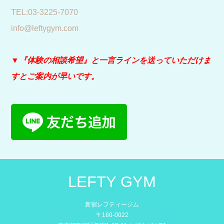
​TEL:03-3225-7070
info@leftygym.com
▼『体験の相談希望』と
一言ラインを送っていただけま
すとご案内が早いです。
LEFTY GYM
新宿レフティージム
〒160-0022