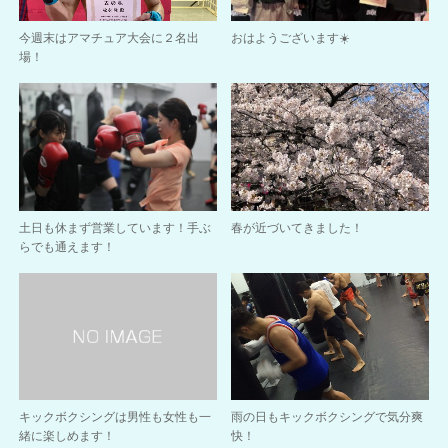
今週末はアマチュア大会に２名出
おはようございます☀️
場！
土日も休まず営業しています！手ぶ
春が近づいてきました！
らでも通えます！
キックボクシングは男性も女性も一
雨の日もキックボクシングで気分爽
緒に楽しめます！
快！