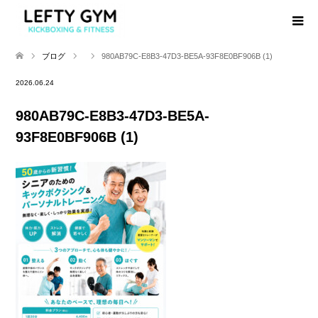
ブログ
980AB79C-E8B3-47D3-BE5A-93F8E0BF906B (1)
2026.06.24
980AB79C-E8B3-47D3-BE5A-
93F8E0BF906B (1)