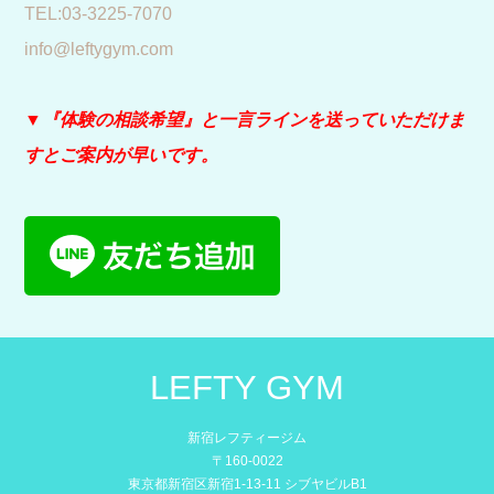
​TEL:03-3225-7070
info@leftygym.com
▼『体験の相談希望』と
一言ラインを送っていただけま
すとご案内が早いです。
LEFTY GYM
新宿レフティージム
〒160-0022
東京都新宿区新宿1-13-11 シブヤビルB1