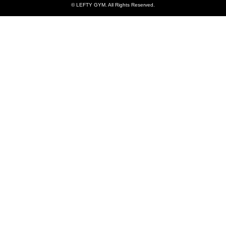
©
LEFTY GYM
. All Rights Reserved.