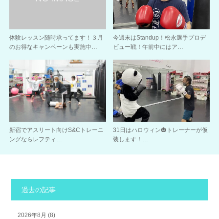
体験レッスン随時承ってます！３月
今週末はStandup！松永選手プロデ
のお得なキャンペーンも実施中…
ビュー戦！午前中にはア…
新宿でアスリート向けS&Cトレーニ
31日はハロウィン🎃トレーナーが仮
ングならレフティ…
装します！…
過去の記事
2026年8月
(8)