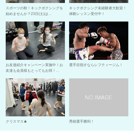
スポーツの秋！キックボクシングを
キックボクシング未経験者大歓迎！
始めませんか？23日(土)は…
体験レッスン受付中！
お友達紹介キャンペーン実施中！お
選手目指すならレフティージム！
友達も会員様もとってもお得！…
クリスマス🎄
秀樹選手勝利！