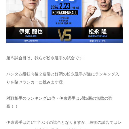
第５試合目は、我らが松永選手の試合です！
バンタム級転向後２連勝と好調の松永選手が遂にランキング入
りを賭けランカーに挑みます👏
対戦相手のランキング13位・伊東選手は5戦5勝の無敗の強
豪！！
伊東選手は約1年半ぶりの試合となりますが、最後の試合ではレ