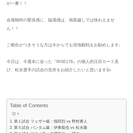
が一番！！
会場独特の緊張感に、臨場感は、画面越しでは味わえませ
ん！！
ご都合がつきそうな方は今からでも現地観戦をお勧めします♩
今日は、今週末に迫った『RISE176』の個人的注目カード及
び、松永選手の試合の見所をお紹介したいと思います👍
Table of Contents
第１試合 フェザー級：指田烈 vs 野村勇人
第５試合 バンタム級：伊東龍也 vs 松永隆