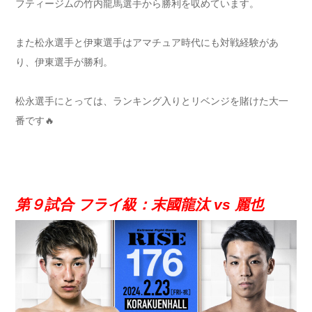
フティージムの竹内龍馬選手から勝利を収めています。
また松永選手と伊東選手はアマチュア時代にも対戦経験があ
り、伊東選手が勝利。
松永選手にとっては、ランキング入りとリベンジを賭けた大一
番です🔥
第９試合 フライ級：末國龍汰 vs 麗也