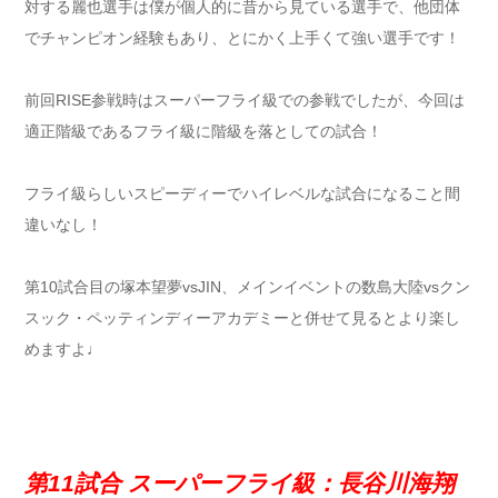
対する麗也選手は僕が個人的に昔から見ている選手で、他団体
でチャンピオン経験もあり、とにかく上手くて強い選手です！
前回RISE参戦時はスーパーフライ級での参戦でしたが、今回は
適正階級であるフライ級に階級を落としての試合！
フライ級らしいスピーディーでハイレベルな試合になること間
違いなし！
第10試合目の塚本望夢vsJIN、メインイベントの数島大陸vsクン
スック・ペッティンディーアカデミーと併せて見るとより楽し
めますよ♩
第11試合 スーパーフライ級：長谷川海翔