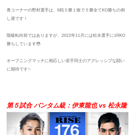
青コーナーの野村選手は、6戦５勝１敗で５勝全てKO勝ちの倒
し屋です！
階級転向前ではありますが、2022年11月には松永選手に1RKO
勝ちしています😳
オープニングマッチに相応しい若手同士のアグレッシブな闘い
に期待です✨
第５試合 バンタム級：伊東龍也 vs 松永隆