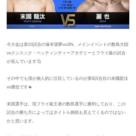
今大会は第10試合の塚本望夢vsJIN、メインイベントの数島大陸
vsクンスック・ペッティンディーアカデミーとフライ級の試合
が並んでいます🤔
その中でも僕が個人的に注目しているのが第9試合目の末國龍汰
vs麗也です🔥
末国選手は、現フライ級王者の数島選手に勝利しており、この
試合の勝ち方によってはタイトル挑戦も見えてくるのではない
かと思います。