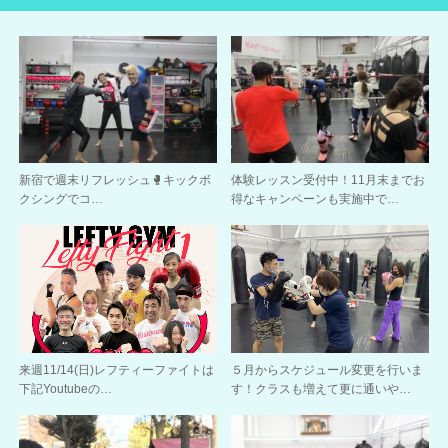
新宿で週末リフレッシュ🥊キックボ
体験レッスン受付中！11月末までお
クシングでコ…
得なキャンペーンも実施中で…
来週11/14(日)レフティーファイトは
５月からスケジュール変更を行いま
下記Youtubeの…
す！クラスも増えて更に通いや…