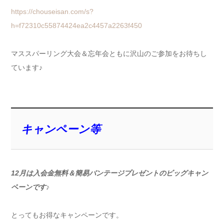
https://chouseisan.com/s?
h=f72310c55874424ea2c4457a2263f450
マススパーリング大会＆忘年会ともに沢山のご参加をお待ちし
ています♪
キャンペーン等
12月は入会金無料＆簡易バンテージプレゼントのビッグキャン
ペーンです♪
とってもお得なキャンペーンです。