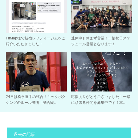
FitMap様で新宿レフティージムをご
連休中も休まず営業！一部祝日スケ
紹介いただきました！
ジュール営業となります！
24日は松永選手の試合！キックボク
応援ありがとうございました！一緒
シングのルール説明！試合観…
に頑張る仲間を募集中です！本…
過去の記事