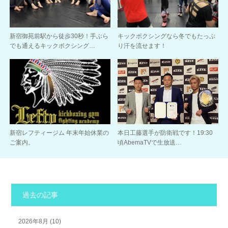
新宿御苑前駅から徒歩30秒！手ぶら
キックボクシングなら冬でもたっぷ
でも通えるキックボクシング…
り汗を流せます！
新宿レフティージム 年末年始休業の
本日工藤選手が防衛戦です！19:30
ご案内。
頃AbemaTVで生放送…
過去の記事
2026年8月
(10)