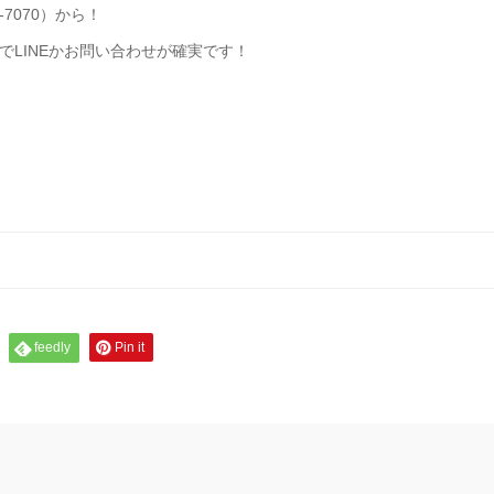
-7070）から！
LINEかお問い合わせが確実です！
feedly
Pin it