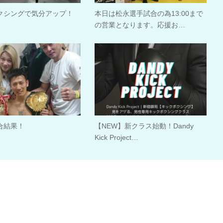
クシングで気分アップ！
本日は松永選手試合の為13:00まで
の営業となります。応援お…
合結果！
【NEW】新クラス始動！Dandy
Kick Project…