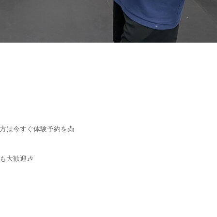
方は今すぐ体験予約を📩
も大歓迎🎶