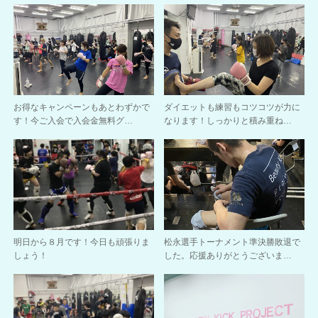
お得なキャンペーンもあとわずかで
ダイエットも練習もコツコツが力に
す！今ご入会で入会金無料グ…
なります！しっかりと積み重ね…
明日から８月です！今日も頑張りま
松永選手トーナメント準決勝敗退で
しょう！
した。応援ありがとうございま…