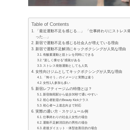
Table of Contents
「最近運動不足を感じる…」 「仕事終わりにストレス
った…」
新宿で運動不足を感じる社会人が増えている理由
新宿で運動不足解消にキックボクシングが人気な理由
有酸素運動と筋トレを同時にできる
“楽しく痩せる”感覚がある
ストレス発散運動としても人気
女性向けジムとしてキックボクシングが人気な理由
「怖そう」のイメージと実際は違う
女性1人参加も多い
新宿レフティージムの特徴とは？
新宿御苑駅から徒歩30秒で通いやすい
初心者歓迎のBeauty Kickクラス
初心者〜上達志向まで対応
実際の通い方・スケジュール例
仕事終わりの社会人女性の場合
運動不足解消目的の男性の場合
産後ダイエット・体型改善目的の場合