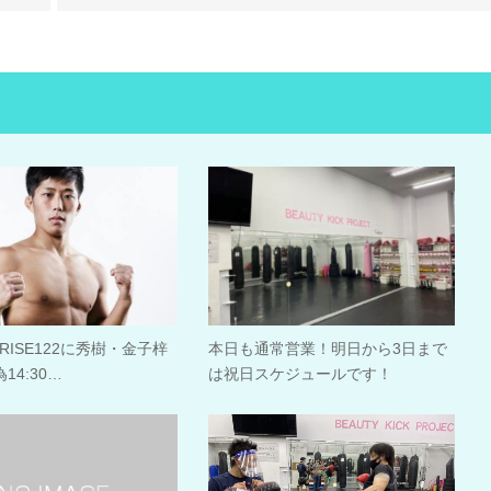
）RISE122に秀樹・金子梓
本日も通常営業！明日から3日まで
14:30…
は祝日スケジュールです！