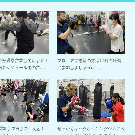
すが通常営業しています！
プロ、アマ志望の方は17時の練習
日スケジュールでの営…
に参加しましょうǳ…
営業は28日まで！あと１
せっかくキックボクシングジムに入