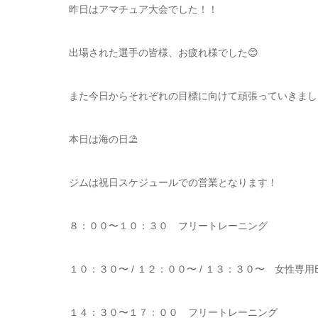
昨日はアマチュア大会でした！！
出場された選手の皆様、お疲れ様でした😊
また今日からそれぞれの目標に向けて頑張っていきまし
本日は海の日⛱
ジムは祝日スケジュールでの営業となります！
８：００〜１０：３０ フリートレーニング
１０：３０〜 / １２：００〜 / １３：３０〜 女性専用Bea
１４：３０〜１７：００ フリートレーニング