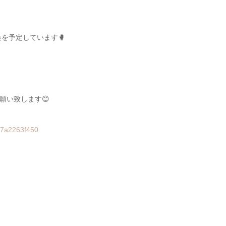
を予定しています🥊
願い致します😊
57a2263f450