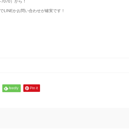
-7070）から！
LINEかお問い合わせが確実です！
feedly
Pin it