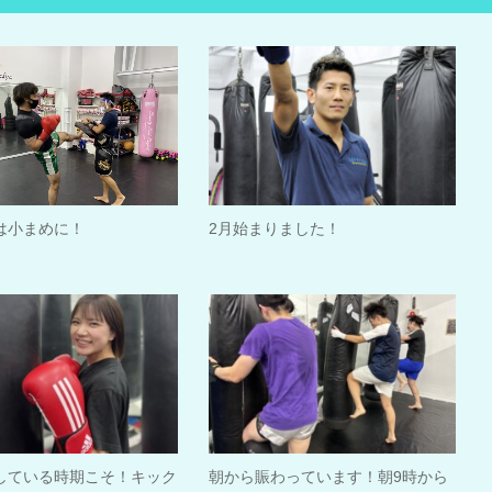
は小まめに！
2月始まりました！
している時期こそ！キック
朝から賑わっています！朝9時から