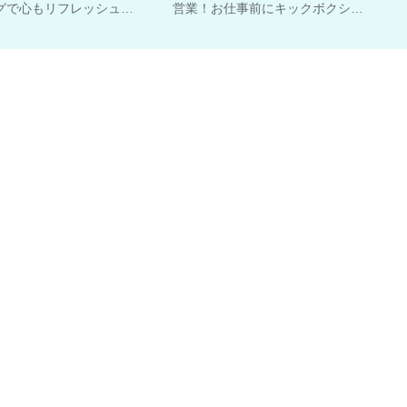
グで心もリフレッシュ…
営業！お仕事前にキックボクシ…